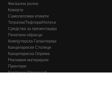
Фискални ролни
Коверти
Самолепливи етикети
Тетратки/Тефтери/Нотеси
Средства за презентација
Печатени обрасци
Компјутерска Галантерија
Канцелариски Столици
Канцелариска Опрема
Рекламни материјали
Принтери
Кертриџи (Оригинал)
Тонери (Компатибилни)
2016-2025 All right reserved | Hosting and Development by
MSP Myserverplace
Со цел да ги персонализираме содржините и рекламите на
сајтот, да ги обезбедиме социјалните карактеристики и да
го анализираме нашиот сообраќај, користиме колачиња.