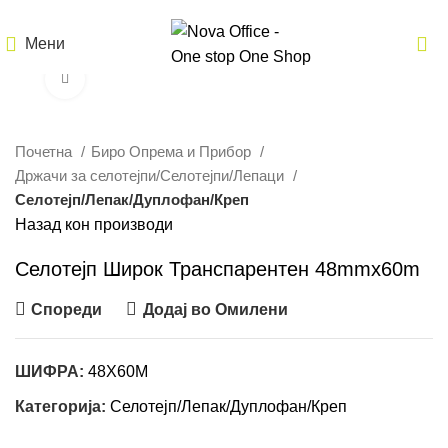
Мени
Кликнете за зголемување
Почетна
Биро Опрема и Прибор
Држачи за селотејпи/Селотејпи/Лепаци
Селотејп/Лепак/Дуплофан/Креп
Назад кон производи
Селотејп Широк Транспарентен 48mmx60m
Спореди
Додај во Омилени
ШИФРА:
48X60M
Категорија:
Селотејп/Лепак/Дуплофан/Креп