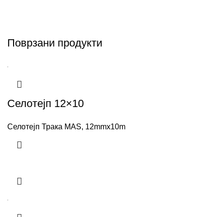
Поврзани продукти
Селотејп 12×10
Селотејп Трака MAS, 12mmx10m