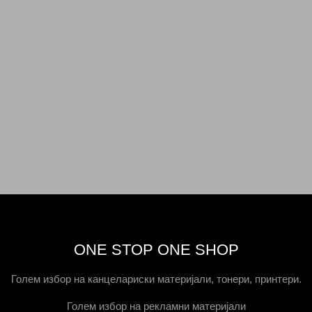
ONE STOP ONE SHOP
Голем избор на канцелариски материјали, тонери, принтери.
Голем избор на рекламни материјали