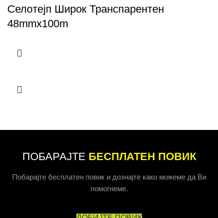
Селотејп Широк Транспарентен
48mmx100m
ПОБАРАЈТЕ
БЕСПЛАТЕН ПОВИК
Побарајте бесплатен повик и дознајте како можеме да Ви
помогнеме.
ДОБИЈТЕ ПОВИК