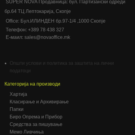
SUPER NOVA Продавница: бул. Партизански одреди
бр.64 ТЦ Лептокарија, Скопје
Office: Бул.ИЛИНДЕН бр.97-1/4 ,1000 Скопје
Телефон: +389 78 438 327
Е-маил: sales@novaoffice.mk
Општи услови и политика за заштита на лични
податоци
Категорија на производи
Хартија
Класирање и Архивирање
Папки
Биро Опрема и Прибор
Средства за пишување
Мемо Ливчиња