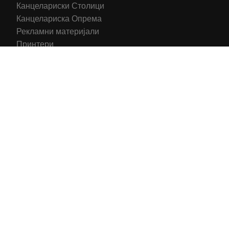
Канцелариски Столици
Канцелариска Опрема
Рекламни материјали
Принтери
Кертриџи (Оригинал)
Тонери (Компатибилни)
2016-2025 All right reserved | Hosting and Development by
MSP Myserverplace
Со цел да ги персонализираме содржините и рекламите на
сајтот, да ги обезбедиме социјалните карактеристики и да
го анализираме нашиот сообраќај, користиме колачиња.
Исто така, ги споделуваме информациите за вашата
употреба на сајтот, со нашите партнери за социјални
медиуми, рекламирање и анализи.
Информации
Се согласувам