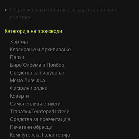
Општи услови и политика за заштита на лични
податоци
Категорија на производи
Хартија
Класирање и Архивирање
Папки
Биро Опрема и Прибор
Средства за пишување
Мемо Ливчиња
Фискални ролни
Коверти
Самолепливи етикети
Тетратки/Тефтери/Нотеси
Средства за презентација
Печатени обрасци
Компјутерска Галантерија