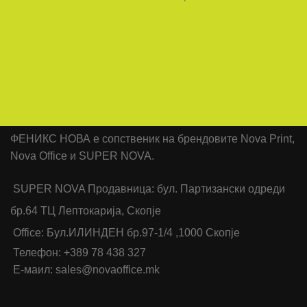
ФЕНИКС НОВА е сопственик на брендовите Nova Print,
Nova Office и SUPER NOVA.
SUPER NOVA Продавница: бул. Партизански одреди
бр.64 ТЦ Лептокарија, Скопје
Office: Бул.ИЛИНДЕН бр.97-1/4 ,1000 Скопје
Телефон: +389 78 438 327
Е-маил: sales@novaoffice.mk