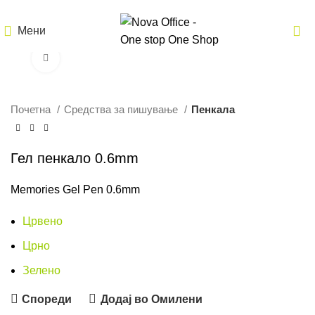
Мени
Кликнете за зголемување
Почетна
Средства за пишување
Пенкала
Гел пенкало 0.6mm
Memories Gel Pen 0.6mm
Црвено
Црно
Зелено
Спореди
Додај во Омилени