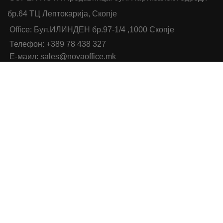
бр.64 ТЦ Лептокарија, Скопје
Office: Бул.ИЛИНДЕН бр.97-1/4 ,1000 Скопје
Телефон: +389 78 438 327
Е-маил: sales@novaoffice.mk
Општи услови и политика за заштита на лични
податоци
Категорија на производи
Хартија
Класирање и Архивирање
Папки
Биро Опрема и Прибор
Средства за пишување
Мемо Ливчиња