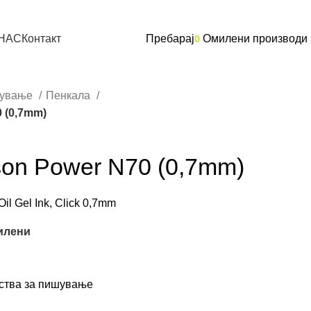
 НАС
Контакт
Пребарај
Омилени производи
0
шување
Пенкала
 (0,7mm)
son Power N70 (0,7mm)
l Gel Ink, Click 0,7mm
илени
ства за пишување