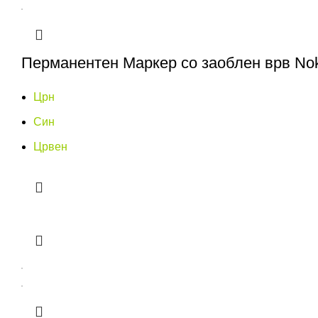
Перманентен Маркер со заоблен врв Nok
Црн
Син
Црвен