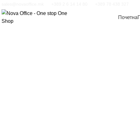
sales@novaoffice.mk
+389 2 6 14 14 80
+389 78 438 327
Почетна
Кликнете за зголемување