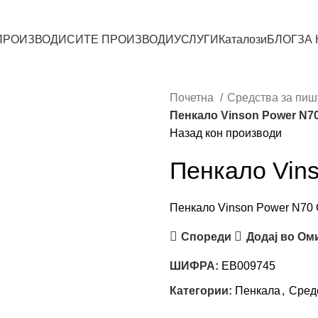
ПРОИЗВОДИ
СИТЕ ПРОИЗВОДИ
УСЛУГИ
Каталози
БЛОГ
ЗА
Почетна
Средства за пи
Пенкало Vinson Power N70
Назад кон производи
Пенкало Vin
Пенкало Vinson Power N70 Oi
Спореди
Додај во Ом
ШИФРА:
EB009745
Категории:
Пенкала
,
Сред