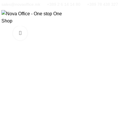
sales@novaoffice.mk
+389 2 6 14 14 80
+389 78 438 327
Кликнете за зголемување