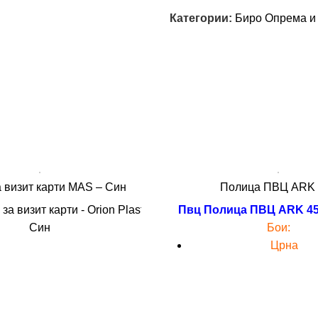
Категории:
Биро Опрема и
 визит карти MAS – Син
Полица ПВЦ ARK 
а визит карти - Orion Plastic -
Пвц Полица ПВЦ ARK 4
Син
Бои:
Црна
Темно Сина
Сина