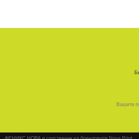
Б
Вашите по
ФЕНИКС НОВА е сопственик на брендовите Nova Print,