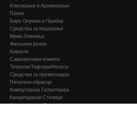
Класирање и Архивирање
Папки
Биро Опрема и Прибор
Средства за пишување
Мемо Ливчиња
Фискални ролни
Коверти
Самолепливи етикети
Тетратки/Тефтери/Нотеси
Средства за презентација
Печатени обрасци
Компјутерска Галантерија
Канцелариски Столици
Канцелариска Опрема
Рекламни материјали
Принтери
Кертриџи (Оригинал)
Тонери (Компатибилни)