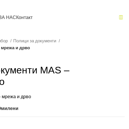
ЗА НАС
Контакт
ибор
Полици за документи
 мрежа и дрво
окументи MAS –
о
 мрежа и дрво
 Омилени