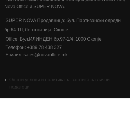
Nova Office и SUPER NOVA.
SUPER NOVA Продавница: бул. Партизански одреди
бр.64 ТЦ Лептокарија, Скопје
Office: Бул.ИЛИНДЕН бр.97-1/4 ,1000 Скопје
Телефон: +389 78 438 327
Е-маил: sales@novaoffice.mk
Општи услови и политика за заштита на лични
податоци