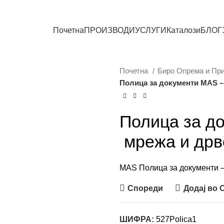
СИТЕ ПРОИЗВОДИ
Почетна
ПРОИЗВОДИ
УСЛУГИ
Каталози
БЛОГ
Почетна
Биро Опрема и Пр
Полица за документи MAS –
Полица за д
мрежа и дрв
MAS Полица за документи –
Спореди
Додај во
ШИФРА:
527Polica1