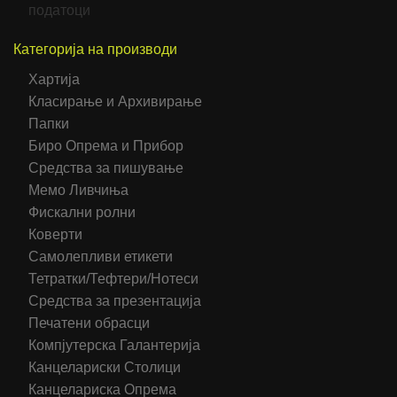
податоци
Категорија на производи
Хартија
Класирање и Архивирање
Папки
Биро Опрема и Прибор
Средства за пишување
Мемо Ливчиња
Фискални ролни
Коверти
Самолепливи етикети
Тетратки/Тефтери/Нотеси
Средства за презентација
Печатени обрасци
Компјутерска Галантерија
Канцелариски Столици
Канцелариска Опрема