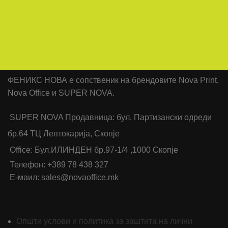
ФЕНИКС НОВА е сопственик на брендовите Nova Print,
Nova Office и SUPER NOVA.
SUPER NOVA Продавница: бул. Партизански одреди
бр.64 ТЦ Лептокарија, Скопје
Office: Бул.ИЛИНДЕН бр.97-1/4 ,1000 Скопје
Телефон: +389 78 438 327
Е-маил: sales@novaoffice.mk
Општи услови и политика за заштита на лични