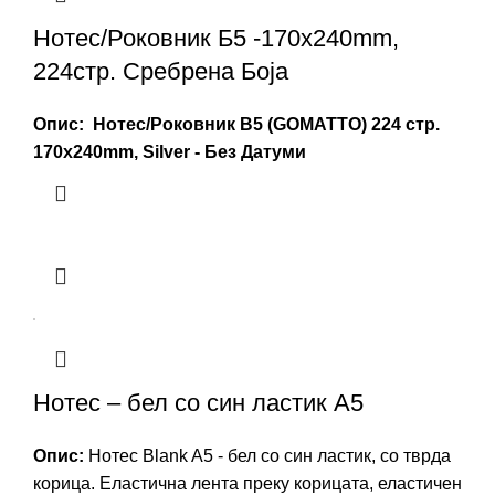
Нотес/Роковник Б5 -170x240mm,
224стр. Сребрена Боја
Опис: Нотес/Роковник B5 (GOMATTO) 224 стр.
170x240mm, Silver - Без Датуми
Нотес – бел со син ластик A5
Опис:
Нотес Blank A5 - бел со син ластик, со тврда
корица. Еластична лента преку корицата, еластичен