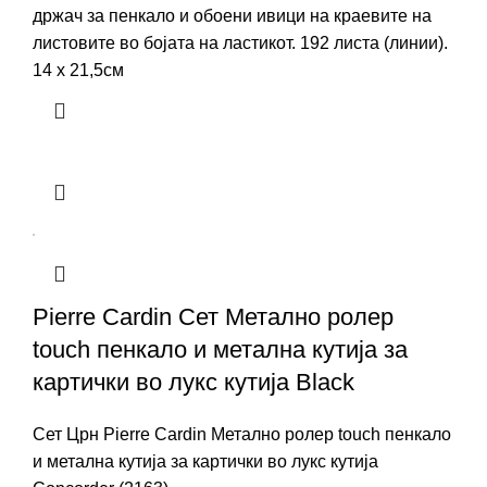
држач за пенкало и обоени ивици на краевите на
листовите во бојата на ластикот. 192 листа (линии).
14 х 21,5см
Pierre Cardin Сет Метално ролер
touch пенкало и метална кутија за
картички во лукс кутија Black
Сет Црн Pierre Cardin Метално ролер touch пенкало
и метална кутија за картички во лукс кутија