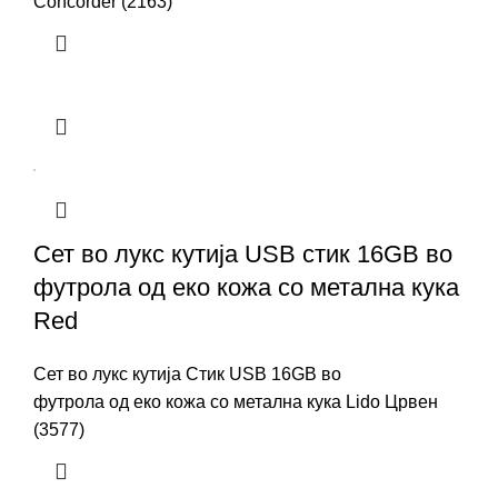
Concorder (2163)
Сет во лукс кутија USB стик 16GB во
футрола од еко кожа со метална кука
Red
Сет во лукс кутија Стик USB 16GB во
футрола од еко кожа со метална кука Lido Црвен
(3577)