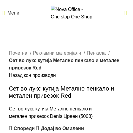
Мени
Кликнете за зголемување
Почетна
Рекламни материјали
Пенкала
Сет во лукс кутија Метално пенкало и метален
привезок Red
Назад кон производи
Сет во лукс кутија Метално пенкало и
метален привезок Red
Сет во лукс кутија Метално пенкало и
метален привезок Denis Црвен (5003)
Спореди
Додај во Омилени