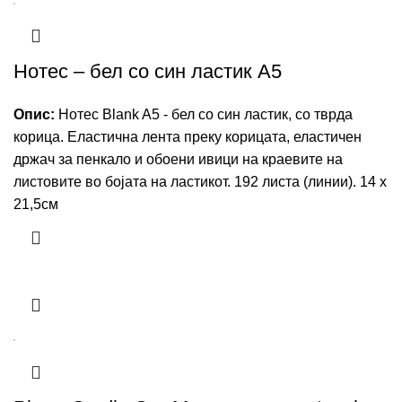
Нотес – бел со син ластик A5
Опис:
Нотес Blank A5 - бел со син ластик, со тврда
корица. Еластична лента преку корицата, еластичен
држач за пенкало и обоени ивици на краевите на
листовите во бојата на ластикот. 192 листа (линии). 14 х
21,5см