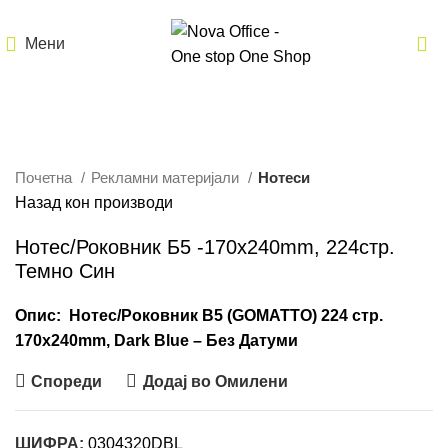
Мени
Кликнете за зголемување
Почетна
Рекламни материјали
Нотеси
Назад кон производи
Нотес/Роковник Б5 -170x240mm, 224стр.
Темно Син
Опис: Нотес/Роковник B5 (GOMATTO) 224 стр.
170x240mm, Dark Blue – Без Датуми
Спореди
Додај во Омилени
ШИФРА:
0304320DBL