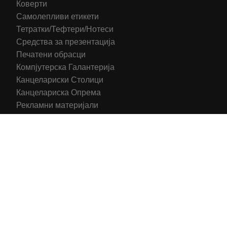
Коверти
Самолепливи етикети
Тетратки/Тефтери/Нотеси
Средства за презентација
Печатени обрасци
Компјутерска Галантерија
Канцелариски Столици
Канцелариска Опрема
Рекламни материјали
Принтери
Кертриџи (Оригинал)
Тонери (Компатибилни)
2016-2025 All right reserved | Hosting and Development by
MSP Myserverplace
Со цел да ги персонализираме содржините и рекламите на
сајтот, да ги обезбедиме социјалните карактеристики и да
го анализираме нашиот сообраќај, користиме колачиња.
Исто така, ги споделуваме информациите за вашата