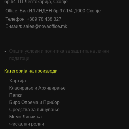
бр.64 ТЦ Лептокарија, Скопје
Office: Бул.ИЛИНДЕН бр.97-1/4 ,1000 Скопје
Телефон: +389 78 438 327
Е-маил: sales@novaoffice.mk
Општи услови и политика за заштита на лични
податоци
Категорија на производи
Хартија
Класирање и Архивирање
Папки
Биро Опрема и Прибор
Средства за пишување
Мемо Ливчиња
Фискални ролни