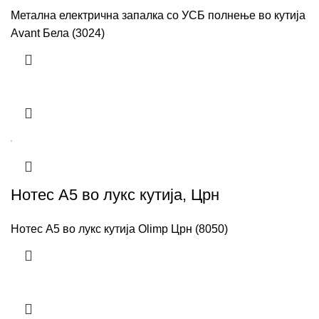
Метална електрична запалка со УСБ полнење во кутија
Avant Бела (3024)
Нотес A5 во лукс кутија, Црн
Нотес A5 во лукс кутија Olimp Црн (8050)