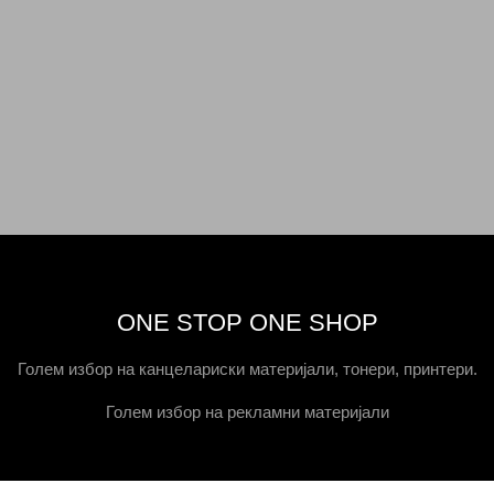
ONE STOP ONE SHOP
Голем избор на канцелариски материјали, тонери, принтери.
Голем избор на рекламни материјали