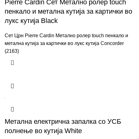
Pierre Cardin Сет Метално ролер touch
пенкало и метална кутија за картички во
лукс кутија Black
Сет Црн Pierre Cardin Метално ролер touch пенкало и
метална кутија за картички во лукс кутија Concorder
(2163)
Метална електрична запалка со УСБ
полнење во кутија White