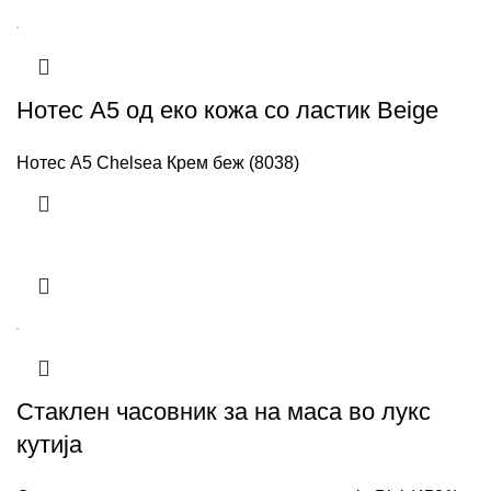
Нотес A5 од еко кожа со ластик Beige
Нотес А5 Chelsea Крем беж (8038)
Стаклен часовник за на маса во лукс
кутија