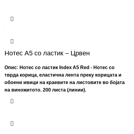
Нотес А5 со ластик – Црвен
Опис:
Нотес со ластик Index A5 Red - Нотес со
тврда корица, еластична лента преку корицата и
обоени ивици на краевите на листовите во бојата
на виножитото. 200 листа (линии).