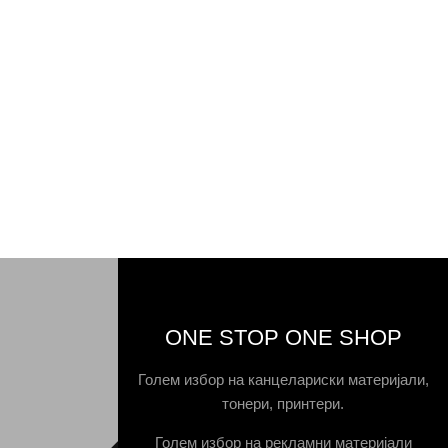
ONE STOP ONE SHOP
Голем избор на канцелариски материјали,
тонери, принтери.
Голем избор на рекламни материјали