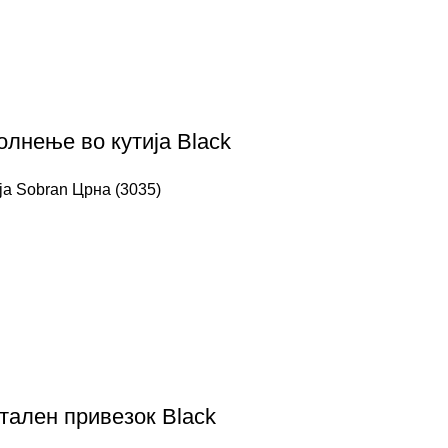
лнење во кутија Black
ја Sobran Црна (3035)
етален привезок Black