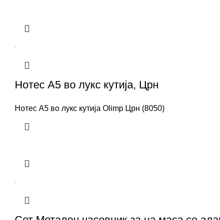
Нотес A5 во лукс кутија, Црн
Нотес A5 во лукс кутија Olimp Црн (8050)
Сет Метален часовник за на маса со ала