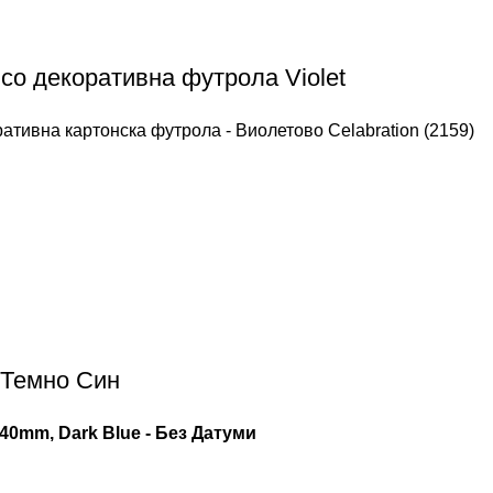
 со декоративна футрола Violet
ративна картонска футрола - Виолетово Celabration (2159)
 Темно Син
40mm, Dark Blue - Без Датуми