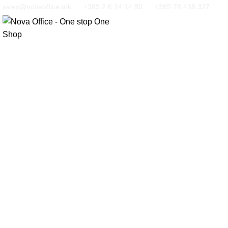
sales@novaoffice.mk
+389 2 6 14 14 80
+389 78 438 327
Кликнете за зголемување