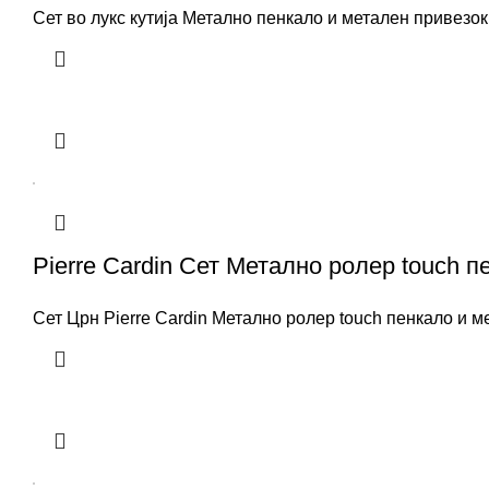
Сет во лукс кутија Метално пенкало и метален привезок
Pierre Cardin Сет Метално ролер touch пе
Сет Црн Pierre Cardin Метално ролер touch пенкало и мет