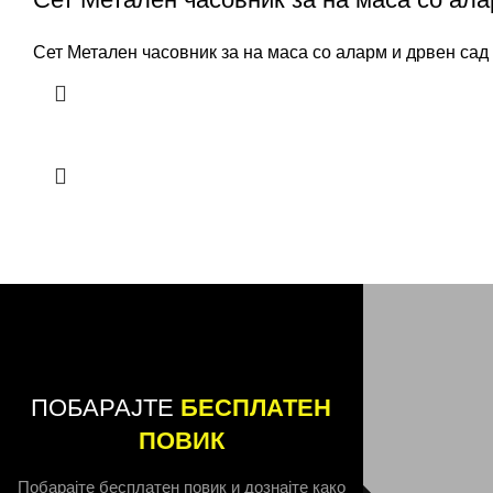
Сет Метален часовник за на маса со аларм и дрвен сад
ПОБАРАЈТЕ
БЕСПЛАТЕН
ПОВИК
Побарајте бесплатен повик и дознајте како