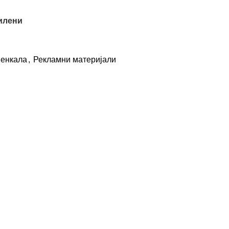
илени
енкала
,
Рекламни материјали