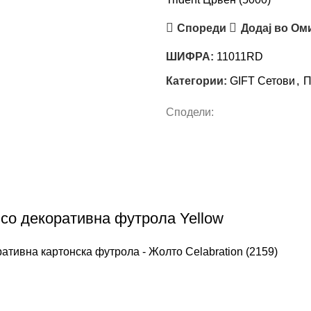
Спореди
Додај во Ом
ШИФРА:
11011RD
Категории:
GIFT Сетови
,
П
Сподели:
о со декоративна футрола Yellow
ративна картонска футрола - Жолто Celabration (2159)