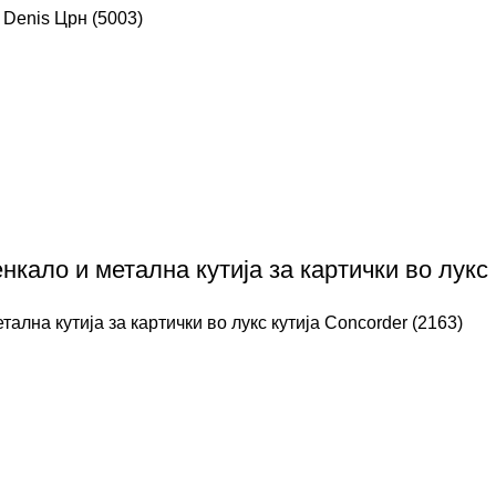
 Denis Црн (5003)
нкало и метална кутија за картички во лукс 
ална кутија за картички во лукс кутија Concorder (2163)