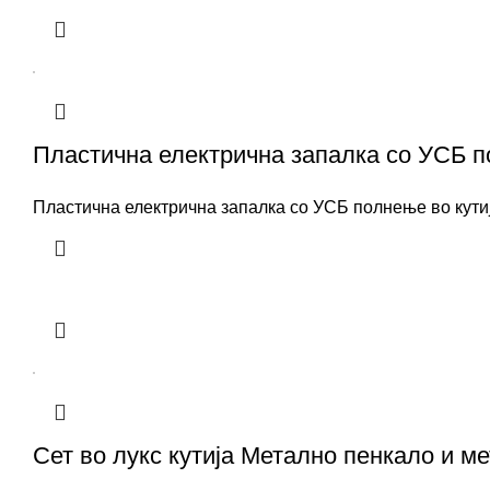
Пластична електрична запалка со УСБ по
Пластична електрична запалка со УСБ полнење во кути
Сет во лукс кутија Метално пенкало и м