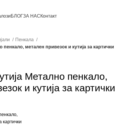
алози
БЛОГ
ЗА НАС
Контакт
ијали
Пенкала
о пенкало, метален привезок и кутија за картички
кутија Метално пенкало,
езок и кутија за картички
пенкало,
а картички