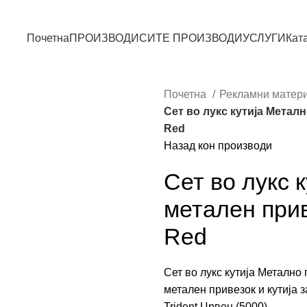
Почетна
ПРОИЗВОДИ
СИТЕ ПРОИЗВОДИ
УСЛУГИ
Кат
Почетна
Рекламни матер
Сет во лукс кутија Металн
Red
Назад кон производи
Сет во лукс 
метален прив
Red
Сет во лукс кутија Метално 
метален привезок и кутија з
Trident Црвен (5000)