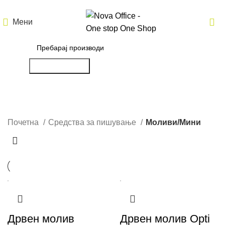
Мени
Пребарување
Моливи/Мини
Почетна
Средства за пишување
Моливи/Мини
Дрвен молив
Дрвен молив Opti