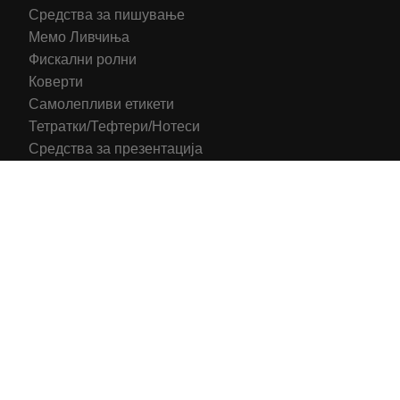
Средства за пишување
Мемо Ливчиња
Фискални ролни
Коверти
Самолепливи етикети
Тетратки/Тефтери/Нотеси
Средства за презентација
Печатени обрасци
Компјутерска Галантерија
Канцелариски Столици
Канцелариска Опрема
Рекламни материјали
Принтери
Кертриџи (Оригинал)
Тонери (Компатибилни)
2016-2025 All right reserved | Hosting and Development by
MSP Myserverplace
Со цел да ги персонализираме содржините и рекламите на