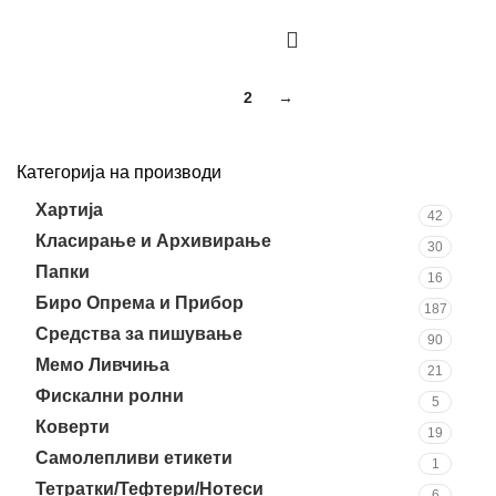
1
2
→
Категорија на производи
Хартија
42
Класирање и Архивирање
30
Папки
16
Биро Опрема и Прибор
187
Средства за пишување
90
Мемо Ливчиња
21
Фискални ролни
5
Коверти
19
Самолепливи етикети
1
Тетратки/Тефтери/Нотеси
6