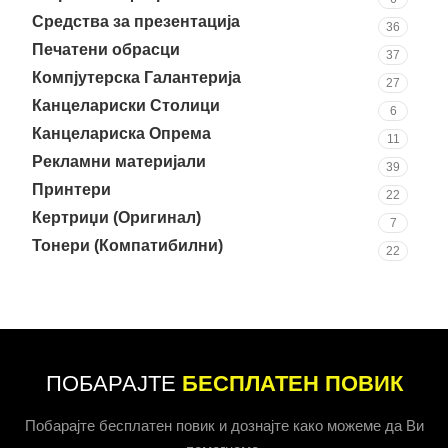
Средства за презентација
36
Печатени обрасци
37
Компјутерска Галантерија
27
Канцелариски Столици
6
Канцелариска Опрема
11
Рекламни материјали
39
Принтери
22
Кертриџи (Оригинал)
7
Тонери (Компатибилни)
22
ПОБАРАЈТЕ
БЕСПЛАТЕН ПОВИК
Побарајте бесплатен повик и дознајте како можеме да Ви