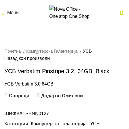
Мени
Кликнете за зголемување
Почетна
Компјутерска Галантерија
УСБ
Назад кон производи
УСБ Verbatim Pinstripe 3.2, 64GB, Black
УСБ Verbatim 3.0 64GB
Спореди
Додај во Омилени
ШИФРА:
SBNN0127
Категории:
Компјутерска Галантерија
,
УСБ