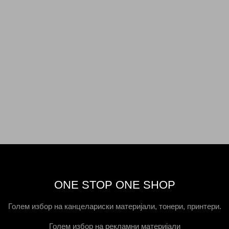
ONE STOP ONE SHOP
Голем избор на канцелариски материјали, тонери, принтери.
Голем избор на рекламни материјали