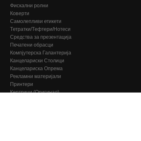
Фискални ролни
Коверти
Самолепливи етикети
Тетратки/Тефтери/Нотеси
Средства за презентација
Печатени обрасци
Компјутерска Галантерија
Канцелариски Столици
Канцелариска Опрема
Рекламни материјали
Принтери
Кертриџи (Оригинал)
Тонери (Компатибилни)
2016-2025 All right reserved | Hosting and Development by
MSP Myserverplace
Со цел да ги персонализираме содржините и рекламите на
сајтот, да ги обезбедиме социјалните карактеристики и да
го анализираме нашиот сообраќај, користиме колачиња.