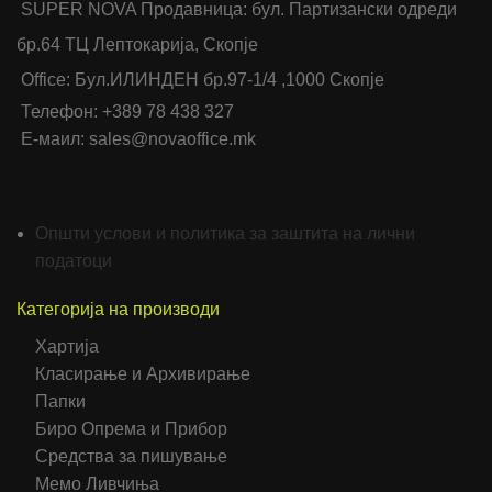
SUPER NOVA Продавница: бул. Партизански одреди
бр.64 ТЦ Лептокарија, Скопје
Office: Бул.ИЛИНДЕН бр.97-1/4 ,1000 Скопје
Телефон: +389 78 438 327
Е-маил: sales@novaoffice.mk
Општи услови и политика за заштита на лични
податоци
Категорија на производи
Хартија
Класирање и Архивирање
Папки
Биро Опрема и Прибор
Средства за пишување
Мемо Ливчиња