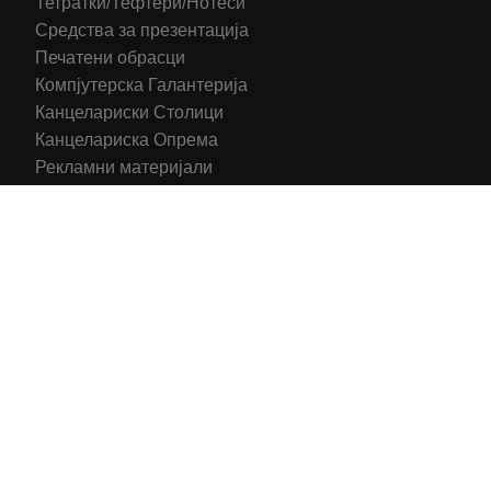
Тетратки/Тефтери/Нотеси
Средства за презентација
Печатени обрасци
Компјутерска Галантерија
Канцелариски Столици
Канцелариска Опрема
Рекламни материјали
Принтери
Кертриџи (Оригинал)
Тонери (Компатибилни)
2016-2025 All right reserved | Hosting and Development by
MSP Myserverplace
Со цел да ги персонализираме содржините и рекламите на
сајтот, да ги обезбедиме социјалните карактеристики и да
го анализираме нашиот сообраќај, користиме колачиња.
Исто така, ги споделуваме информациите за вашата
употреба на сајтот, со нашите партнери за социјални
медиуми, рекламирање и анализи.
Информации