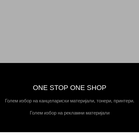
ONE STOP ONE SHOP
Голем избор на канцелариски материјали, тонери, принтери.
Голем избор на рекламни материјали