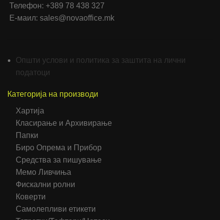
Телефон: +389 78 438 327
Е-маил: sales@novaoffice.mk
Општи услови и политика за заштита на лични
податоци
Категорија на производи
Хартија
Класирање и Архивирање
Папки
Биро Опрема и Прибор
Средства за пишување
Мемо Ливчиња
Фискални ролни
Коверти
Самолепливи етикети