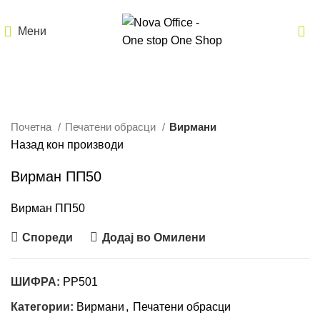
Мени
Кликнете за зголемување
Почетна
Печатени обрасци
Вирмани
Назад кон производи
Вирман ПП50
Вирман ПП50
Спореди
Додај во Омилени
ШИФРА:
PP501
Категории:
Вирмани
,
Печатени обрасци