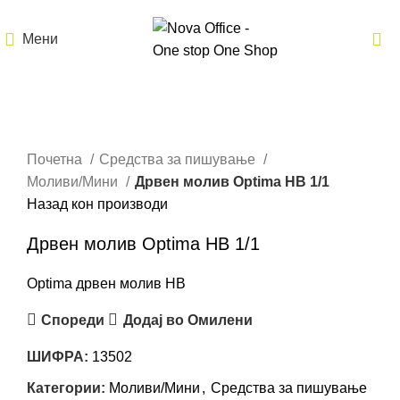
Мени
Кликнете за зголемување
Почетна
Средства за пишување
Моливи/Мини
Дрвен молив Optima HB 1/1
Назад кон производи
Дрвен молив Optima HB 1/1
Optima дрвен молив HB
Спореди
Додај во Омилени
ШИФРА:
13502
Категории:
Моливи/Мини
,
Средства за пишување