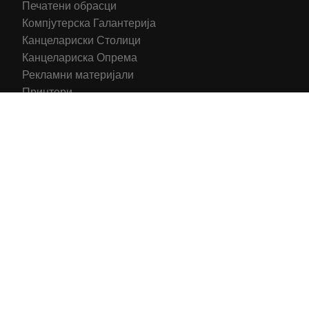
Печатени обрасци
Компјутерска Галантерија
Канцелариски Столици
Канцелариска Опрема
Рекламни материјали
Принтери
Кертриџи (Оригинал)
Тонери (Компатибилни)
2016-2025 All right reserved | Hosting and Development by
MSP Myserverplace
Со цел да ги персонализираме содржините и рекламите на
сајтот, да ги обезбедиме социјалните карактеристики и да
го анализираме нашиот сообраќај, користиме колачиња.
Исто така, ги споделуваме информациите за вашата
употреба на сајтот, со нашите партнери за социјални
медиуми, рекламирање и анализи.
Информации
Се согласувам