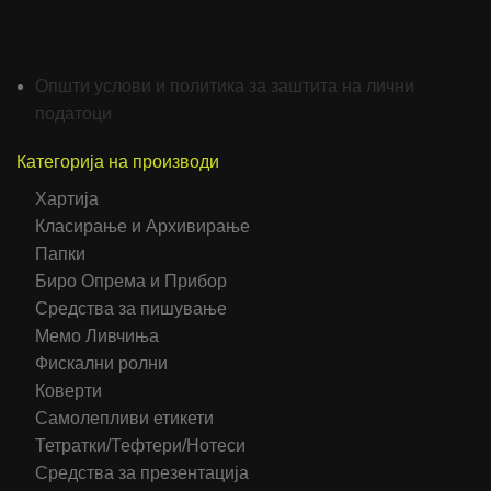
Општи услови и политика за заштита на лични
податоци
Категорија на производи
Хартија
Класирање и Архивирање
Папки
Биро Опрема и Прибор
Средства за пишување
Мемо Ливчиња
Фискални ролни
Коверти
Самолепливи етикети
Тетратки/Тефтери/Нотеси
Средства за презентација