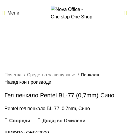
Мени
Кликнете за зголемување
Почетна
Средства за пишување
Пенкала
Назад кон производи
Гел пенкало Pentel BL-77 (0,7mm) Сино
Pentel гел пенкало BL-77, 0,7mm, Сино
Спореди
Додај во Омилени
ШИФРА:
OE012000