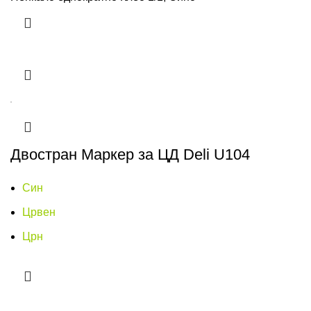
Двостран Маркер за ЦД Deli U104
Син
Црвен
Црн