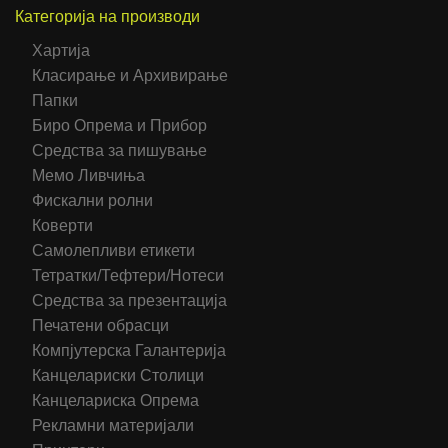
Категорија на производи
Хартија
Класирање и Архивирање
Папки
Биро Опрема и Прибор
Средства за пишување
Мемо Ливчиња
Фискални ролни
Коверти
Самолепливи етикети
Тетратки/Тефтери/Нотеси
Средства за презентација
Печатени обрасци
Компјутерска Галантерија
Канцелариски Столици
Канцелариска Опрема
Рекламни материјали