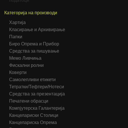
податоци
Категорија на производи
Хартија
Класирање и Архивирање
Папки
Биро Опрема и Прибор
Средства за пишување
Мемо Ливчиња
Фискални ролни
Коверти
Самолепливи етикети
Тетратки/Тефтери/Нотеси
Средства за презентација
Печатени обрасци
Компјутерска Галантерија
Канцелариски Столици
Канцелариска Опрема