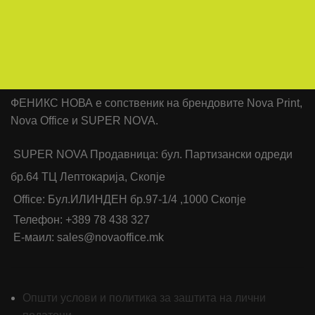
ФЕНИКС НОВА е сопственик на брендовите Nova Print,
Nova Office и SUPER NOVA.
SUPER NOVA Продавница: бул. Партизански одреди
бр.64 ТЦ Лептокарија, Скопје
Office: Бул.ИЛИНДЕН бр.97-1/4 ,1000 Скопје
Телефон: +389 78 438 327
Е-маил: sales@novaoffice.mk
Општи услови и политика за заштита на лични