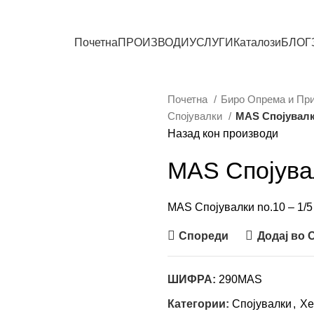
СИТЕ ПРОИЗВОДИ
Почетна
ПРОИЗВОДИ
УСЛУГИ
Каталози
БЛОГ
Почетна
Биро Опрема и Пр
Спојувалки
MAS Спојувалки
Назад кон производи
MAS Спојувал
MAS Спојувалки no.10 – 1/5
Спореди
Додај во
ШИФРА:
290MAS
Категории:
Спојувалки
,
Хе