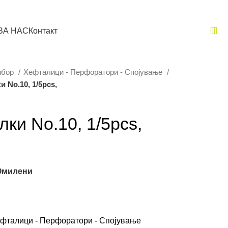
ЗА НАС
Контакт
ибор
Хефталици - Перфоратори - Спојување
 No.10, 1/5pcs,
ки No.10, 1/5pcs,
 Омилени
фталици - Перфоратори - Спојување