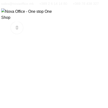
sales@novaoffice.mk
+389 2 6 14 14 80
+389 78 438 327
Кликнете за зголемување