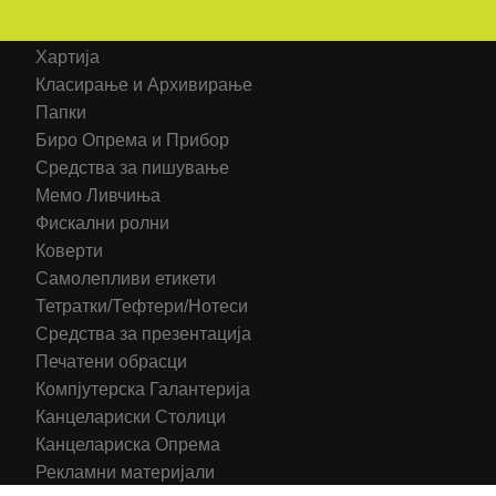
Категорија на производи
Хартија
Класирање и Архивирање
Папки
Биро Опрема и Прибор
Средства за пишување
Мемо Ливчиња
Фискални ролни
Коверти
Самолепливи етикети
Тетратки/Тефтери/Нотеси
Средства за презентација
Печатени обрасци
Компјутерска Галантерија
Канцелариски Столици
Канцелариска Опрема
Рекламни материјали