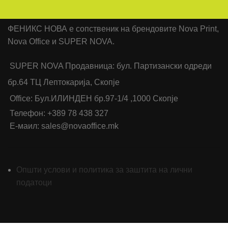
ФЕНИКС НОВА е сопственик на брендовите Nova Print,
Nova Office и SUPER NOVA.
SUPER NOVA Продавница: бул. Партизански одреди
бр.64 ТЦ Лептокарија, Скопје
Office: Бул.ИЛИНДЕН бр.97-1/4 ,1000 Скопје
Телефон: +389 78 438 327
Е-маил: sales@novaoffice.mk
Општи услови и политика за заштита на лични
податоци