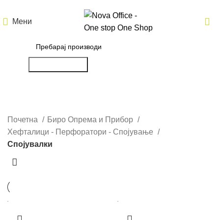
Мени
Пребарување
Спојувалки
Почетна
Биро Опрема и Прибор
Хефталици - Перфоратори - Спојување
Спојувалки