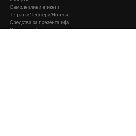
Самолепливи етикети
Тетратки/Тефтери/Нотеси
Средства за презентација
Печатени обрасци
Компјутерска Галантерија
Канцелариски Столици
Канцелариска Опрема
Рекламни материјали
Принтери
Кертриџи (Оригинал)
Тонери (Компатибилни)
2016-2025 All right reserved | Hosting and Development by
MSP Myserverplace
Со цел да ги персонализираме содржините и рекламите на
сајтот, да ги обезбедиме социјалните карактеристики и да
го анализираме нашиот сообраќај, користиме колачиња.
Исто така, ги споделуваме информациите за вашата
употреба на сајтот, со нашите партнери за социјални