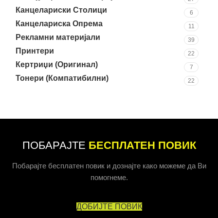
Канцелариски Столици
6
Канцелариска Опрема
11
Рекламни материјали
39
Принтери
22
Кертриџи (Оригинал)
7
Тонери (Компатибилни)
22
ПОБАРАЈТЕ
БЕСПЛАТЕН ПОВИК
Побарајте бесплатен повик и дознајте како можеме да Ви
помогнеме.
ДОБИЈТЕ ПОВИК