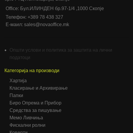
Office: Бул.ИЛИНДЕН бр.97-1/4 ,1000 Скопје
Телефон: +389 78 438 327
Е-маил: sales@novaoffice.mk
Општи услови и политика за заштита на лични
податоци
Категорија на производи
Хартија
Класирање и Архивирање
Папки
Биро Опрема и Прибор
Средства за пишување
Мемо Ливчиња
Фискални ролни
Коверти