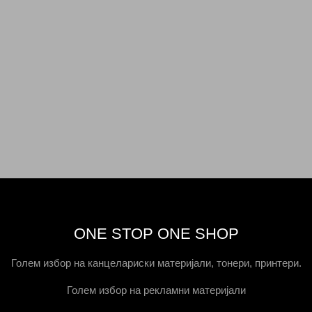
ONE STOP ONE SHOP
Голем избор на канцелариски материјали, тонери, принтери.
Голем избор на рекламни материјали