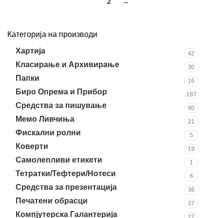
1
2
→
Категорија на производи
Хартија
42
Класирање и Архивирање
30
Папки
16
Биро Опрема и Прибор
187
Средства за пишување
90
Мемо Ливчиња
21
Фискални ролни
5
Коверти
19
Самолепливи етикети
1
Тетратки/Тефтери/Нотеси
6
Средства за презентација
36
Печатени обрасци
37
Компјутерска Галантерија
27