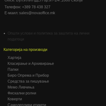
Office: Бул.ИЛИНДЕН бр.97-1/4 ,1000 Скопје
Телефон: +389 78 438 327
Е-маил: sales@novaoffice.mk
Општи услови и политика за заштита на лични
податоци
Категорија на производи
Хартија
Класирање и Архивирање
Папки
Биро Опрема и Прибор
Средства за пишување
Мемо Ливчиња
Фискални ролни
Коверти
Самолепливи етикети