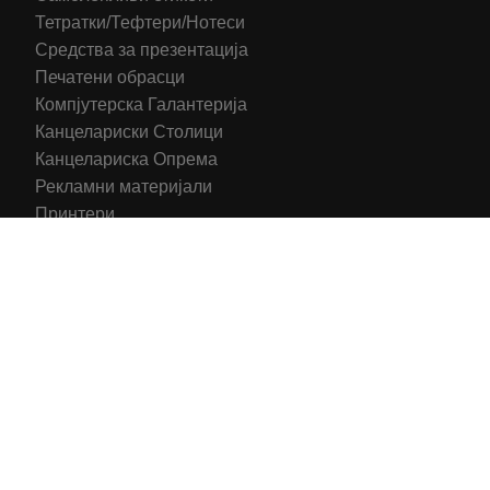
Тетратки/Тефтери/Нотеси
Средства за презентација
Печатени обрасци
Компјутерска Галантерија
Канцелариски Столици
Канцелариска Опрема
Рекламни материјали
Принтери
Кертриџи (Оригинал)
Тонери (Компатибилни)
2016-2025 All right reserved | Hosting and Development by
MSP Myserverplace
Со цел да ги персонализираме содржините и рекламите на
сајтот, да ги обезбедиме социјалните карактеристики и да
го анализираме нашиот сообраќај, користиме колачиња.
Исто така, ги споделуваме информациите за вашата
употреба на сајтот, со нашите партнери за социјални
медиуми, рекламирање и анализи.