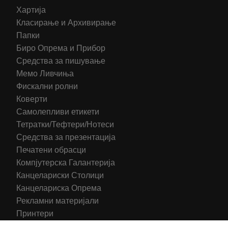
Хартија
Класирање и Архивирање
Папки
Биро Опрема и Прибор
Средства за пишување
Мемо Ливчиња
Фискални ролни
Коверти
Самолепливи етикети
Тетратки/Тефтери/Нотеси
Средства за презентација
Печатени обрасци
Компјутерска Галантерија
Канцелариски Столици
Канцелариска Опрема
Рекламни материјали
Принтери
Кертриџи (Оригинал)