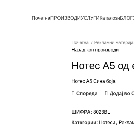
СИТЕ ПРОИЗВОДИ
Почетна
ПРОИЗВОДИ
УСЛУГИ
Каталози
БЛОГ
Почетна
Рекламни материј
Назад кон производи
Нотес A5 од 
Нотес А5 Сина боја
Спореди
Додај во
ШИФРА:
8023BL
Категории:
Нотеси
,
Рекла