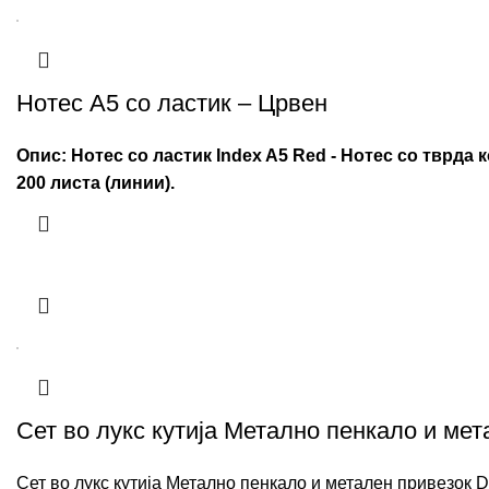
Нотес А5 со ластик – Црвен
Опис:
Нотес со ластик Index A5 Red - Нотес со тврда
200 листа (линии).
Сет во лукс кутија Метално пенкало и мет
Сет во лукс кутија Метално пенкало и метален привезок D