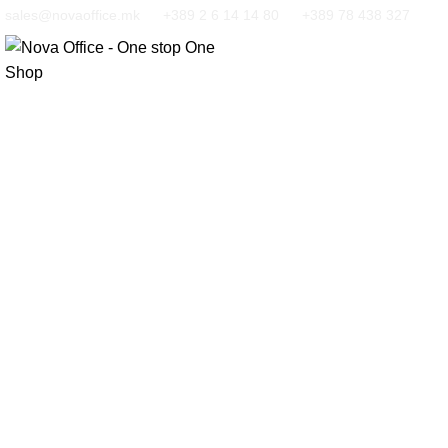
sales@novaoffice.mk
+389 2 6 14 14 80
+389 78 438 327
Кликнете за зголемување