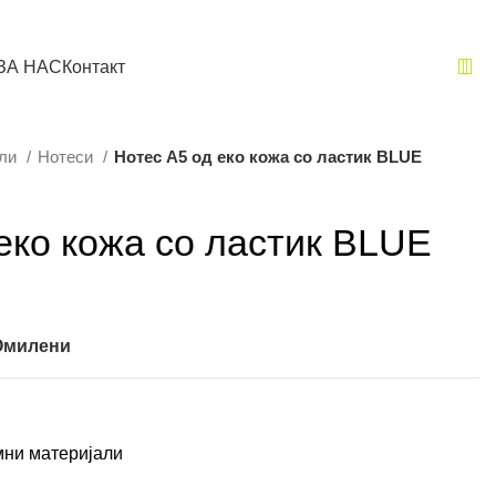
ЗА НАС
Контакт
али
Нотеси
Нотес A5 од еко кожа со ластик BLUE
еко кожа со ластик BLUE
 Омилени
мни материјали