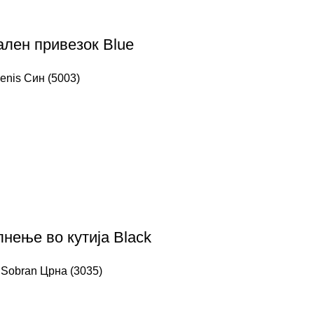
ален привезок Blue
enis Син (5003)
нење во кутија Black
 Sobran Црна (3035)