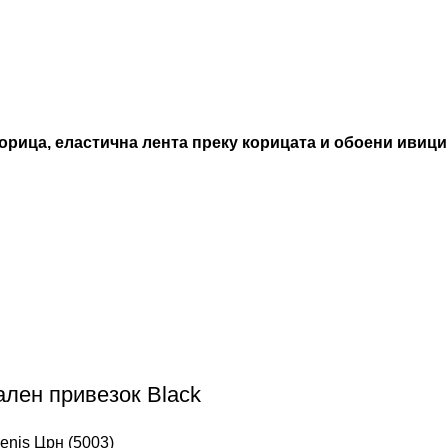
 корица, еластична лента преку корицата и обоени ивици
ален привезок Black
enis Црн (5003)