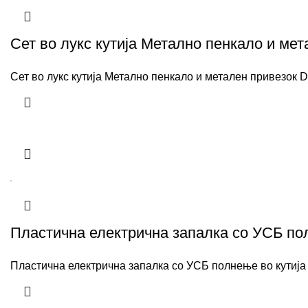
Сет во лукс кутија Метално пенкало и мет
Сет во лукс кутија Метално пенкало и метален привезок D
Пластична електрична запалка со УСБ пол
Пластична електрична запалка со УСБ полнење во кутија