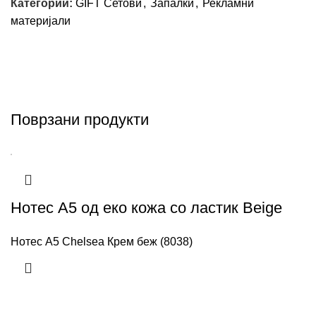
Категории:
GIFT Сетови
,
Запалки
,
Рекламни
материјали
Поврзани продукти
Нотес A5 од еко кожа со ластик Beige
Нотес А5 Chelsea Крем беж (8038)