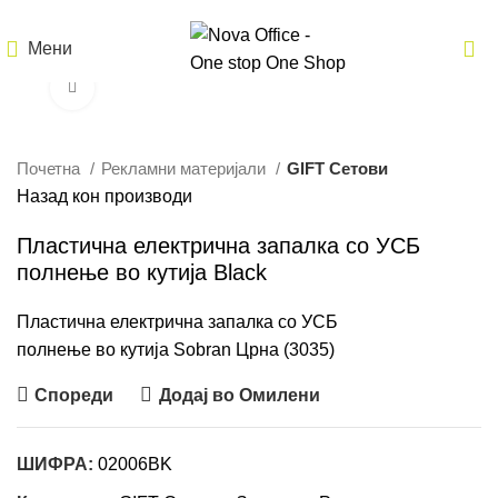
Мени
Кликнете за зголемување
Почетна
Рекламни материјали
GIFT Сетови
Назад кон производи
Пластична електрична запалка со УСБ
полнење во кутија Black
Пластична електрична запалка со УСБ
полнење во кутија Sobran Црна (3035)
Спореди
Додај во Омилени
ШИФРА:
02006BK