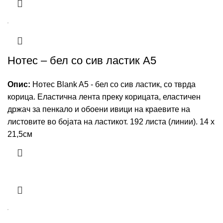
Нотес – бел со сив ластик A5
Опис:
Нотес Blank A5 - бел со сив ластик, со тврда
корица. Еластична лента преку корицата, еластичен
држач за пенкало и обоени ивици на краевите на
листовите во бојата на ластикот. 192 листа (линии). 14 х
21,5см