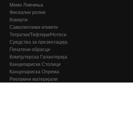
Мемо Ливчиња
Фискални ролни
Коверти
Самолепливи етикети
Тетратки/Тефтери/Нотеси
Средства за презентација
Печатени обрасци
Компјутерска Галантерија
Канцелариски Столици
Канцелариска Опрема
Рекламни материјали
Принтери
Кертриџи (Оригинал)
Тонери (Компатибилни)
2016-2025 All right reserved | Hosting and Development by
MSP Myserverplace
Со цел да ги персонализираме содржините и рекламите на
сајтот, да ги обезбедиме социјалните карактеристики и да