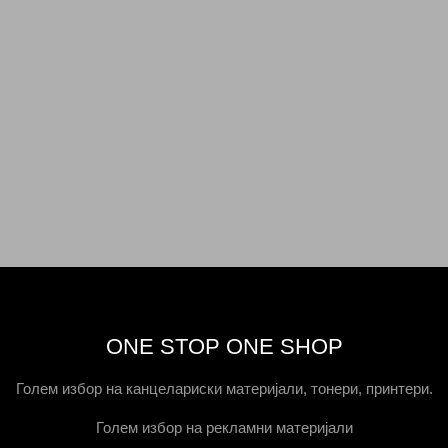
ONE STOP ONE SHOP
Голем избор на канцелариски материјали, тонери, принтери.
Голем избор на рекламни материјали