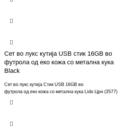
Сет во лукс кутија USB стик 16GB во
футрола од еко кожа со метална кука
Black
Сет во лукс кутија Стик USB 16GB во
футрола од еко кожа со метална кука Lido Црн (3577)