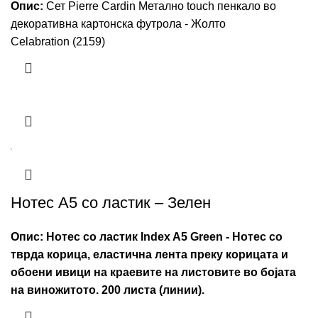
Опис:
Сет Pierre Cardin Метално touch пенкало во
декоративна картонска футрола - Жолто
Celabration (2159)
Нотес А5 со ластик – Зелен
Опис:
Нотес со ластик Index A5 Green - Нотес со
тврда корица, еластична лента преку корицата и
обоени ивици на краевите на листовите во бојата
на виножитото. 200 листа (линии).