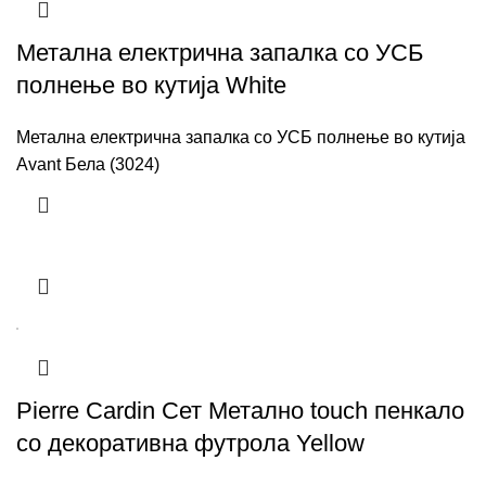
Метална електрична запалка со УСБ
полнење во кутија White
Метална електрична запалка со УСБ полнење во кутија
Avant Бела (3024)
Pierre Cardin Сет Метално touch пенкало
со декоративна футрола Yellow