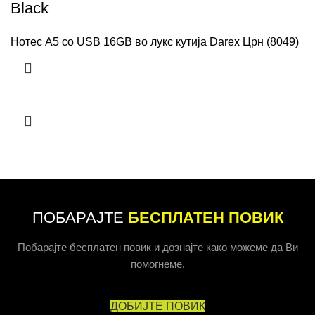
Black
Нотес А5 со USB 16GB во лукс кутија Darex Црн (8049)
ПОБАРАЈТЕ
БЕСПЛАТЕН ПОВИК
Побарајте бесплатен повик и дознајте како можеме да Ви
помогнеме.
ДОБИЈТЕ ПОВИК