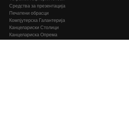
Средства за презентација
Печатени обрасци
Компјутерска Галантерија
Канцелариски Столици
Канцелариска Опрема
Рекламни материјали
Принтери
Кертриџи (Оригинал)
Тонери (Компатибилни)
2016-2025 All right reserved | Hosting and Development by
MSP Myserverplace
Со цел да ги персонализираме содржините и рекламите на
сајтот, да ги обезбедиме социјалните карактеристики и да
го анализираме нашиот сообраќај, користиме колачиња.
Исто така, ги споделуваме информациите за вашата
употреба на сајтот, со нашите партнери за социјални
медиуми, рекламирање и анализи.
Информации
Се согласувам