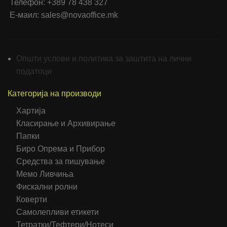
Телефон: +389 78 438 327
Е-маил: sales@novaoffice.mk
Општи услови и политика за заштита на лични
податоци
Категорија на производи
Хартија
Класирање и Архивирање
Папки
Биро Опрема и Прибор
Средства за пишување
Мемо Ливчиња
Фискални ролни
Коверти
Самолепливи етикети
Тетратки/Тефтери/Нотеси