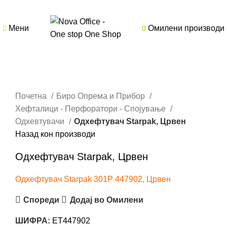
Мени
Омилени производи
0
Кликнете за зголемување
Почетна
Биро Опрема и Прибор
Хефталици - Перфоратори - Спојување
Одхевтувачи
Одхефтувач Starpak, Црвен
Назад кон производи
Одхефтувач Starpak, Црвен
Одхефтувач Starpak 301P 447902, Црвен
Спореди
Додај во Омилени
ШИФРА:
ET447902