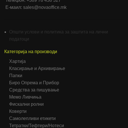
Телефон: +389 78 438 327
Е-маил: sales@novaoffice.mk
Општи услови и политика за заштита на лични
податоци
Категорија на производи
Хартија
Класирање и Архивирање
Папки
Биро Опрема и Прибор
Средства за пишување
Мемо Ливчиња
Фискални ролни
Коверти
Самолепливи етикети
Тетратки/Тефтери/Нотеси