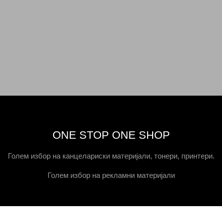
ONE STOP ONE SHOP
Голем избор на канцелариски материјали, тонери, принтери.
Голем избор на рекламни материјали