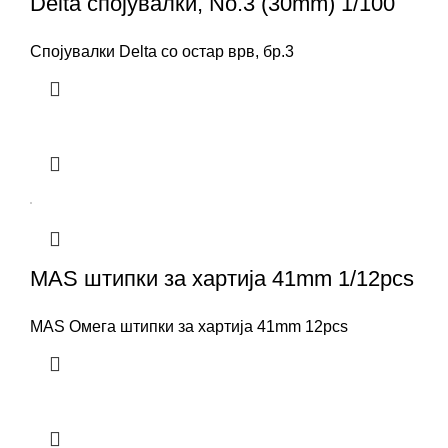
Delta спојувалки, No.3 (30mm) 1/100
Спојувалки Delta со остар врв, бр.3
MAS штипки за хартија 41mm 1/12pcs
MAS Омега штипки за хартија 41mm 12pcs