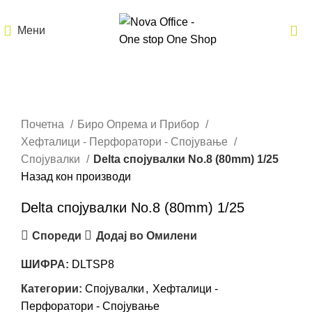
Мени
Кликнете за зголемување
Почетна
Биро Опрема и Прибор
Хефталици - Перфоратори - Спојување
Спојувалки
Delta спојувалки No.8 (80mm) 1/25
Назад кон производи
Delta спојувалки No.8 (80mm) 1/25
Спореди
Додај во Омилени
ШИФРА:
DLTSP8
Категории:
Спојувалки
,
Хефталици -
Перфоратори - Спојување