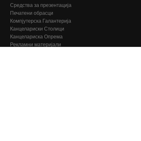
Средства за презентација
Печатени обрасци
Компјутерска Галантерија
Канцелариски Столици
Канцелариска Опрема
Рекламни материјали
Принтери
Кертриџи (Оригинал)
Тонери (Компатибилни)
2016-2025 All right reserved | Hosting and Development by
MSP Myserverplace
Со цел да ги персонализираме содржините и рекламите на
сајтот, да ги обезбедиме социјалните карактеристики и да
го анализираме нашиот сообраќај, користиме колачиња.
Исто така, ги споделуваме информациите за вашата
употреба на сајтот, со нашите партнери за социјални
медиуми, рекламирање и анализи.
Информации
Се согласувам