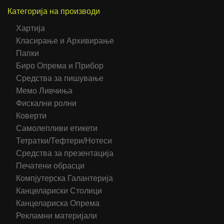
Категорија на производи
Хартија
Класирање и Архивирање
Папки
Биро Опрема и Прибор
Средства за пишување
Мемо Ливчиња
Фискални ролни
Коверти
Самолепливи етикети
Тетратки/Тефтери/Нотеси
Средства за презентација
Печатени обрасци
Компјутерска Галантерија
Канцелариски Столици
Канцелариска Опрема
Рекламни материјали