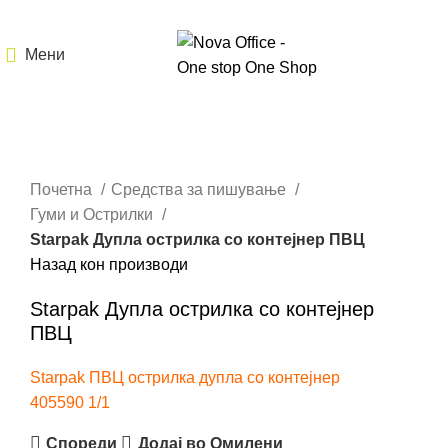
Мени
Кликнете за зголемување
Почетна
Средства за пишување
Гуми и Острилки
Starpak Дупла острилка со контејнер ПВЦ
Назад кон производи
Starpak Дупла острилка со контејнер
ПВЦ
Starpak ПВЦ острилка дупла со контејнер
405590 1/1
Спореди
Додај во Омилени