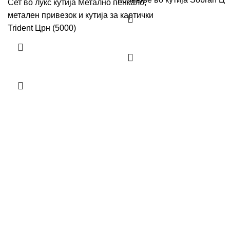
Сет во лукс кутија Метално пенкало,
метален привезок и кутија за картички
Trident Црн (5000)