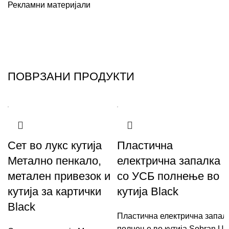
Рекламни материјали
ПОВРЗАНИ ПРОДУКТИ
Сет во лукс кутија
Пластична
Метално пенкало,
електрична запалка
метален привезок и
со УСБ полнење во
кутија за картички
кутија Black
Black
Пластична електрична запал
полнење во кутија Sobran Цр