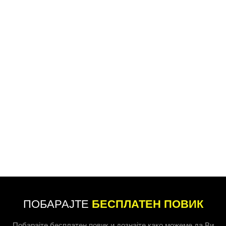
ПОБАРАЈТЕ
БЕСПЛАТЕН ПОВИК
Побарајте бесплатен повик и дознајте како можеме да Ви