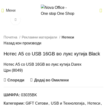
Мени
Кликнете за зголемување
Почетна
Рекламни материјали
Нотеси
Назад кон производи
Нотес А5 со USB 16GB во лукс кутија Black
Нотес А5 со USB 16GB во лукс кутија Darex
Црн (8049)
Спореди
Додај во Омилени
ШИФРА:
03035BK
Категории:
GIFT Сетови
,
USB и Технологија
,
Нотеси
,