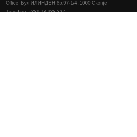
Office: Бул.ИЛИНДЕН бр.97-1/4 ,1000 Скопје
Телефон: +389 78 438 327
Е-маил: sales@novaoffice.mk
Општи услови и политика за заштита на лични
податоци
Категорија на производи
Хартија
Класирање и Архивирање
Папки
Биро Опрема и Прибор
Средства за пишување
Мемо Ливчиња
Фискални ролни
Коверти