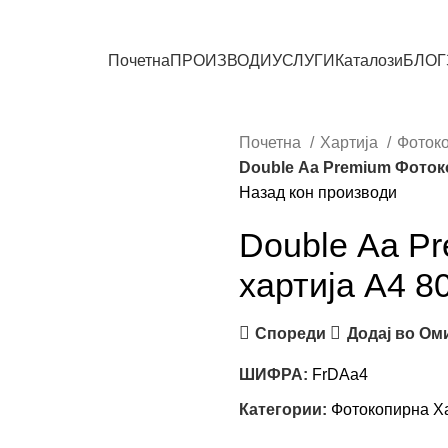
СИТЕ ПРОИЗВОДИ
Почетна
ПРОИЗВОДИ
УСЛУГИ
Каталози
БЛОГ
Почетна
Хартија
Фотоко
Double Aa Premium Фотоко
Назад кон производи
Double Aa P
хартија A4 80
Спореди
Додај во Ом
ШИФРА:
FrDAa4
Категории:
Фотокопирна Ха