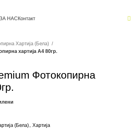
ЗА НАС
Контакт
пирна Хартија (Бела)
пирна хартија A4 80гр.
remium Фотокопирна
гр.
илени
ртија (Бела)
,
Хартија