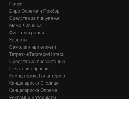
Папки
Биро Опрема и Прибор
Средства за пишување
Мемо Ливчиња
Фискални ролни
Коверти
Самолепливи етикети
Тетратки/Тефтери/Нотеси
Средства за презентација
Печатени обрасци
Компјутерска Галантерија
Канцелариски Столици
Канцелариска Опрема
Рекламни материјали
Принтери
Кертриџи (Оригинал)
Тонери (Компатибилни)
2016-2025 All right reserved | Hosting and Development by