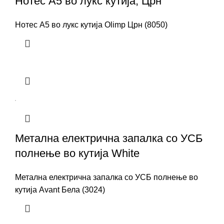
Нотес A5 во лукс кутија, Црн
Нотес A5 во лукс кутија Olimp Црн (8050)
Метална електрична запалка со УСБ
полнење во кутија White
Метална електрична запалка со УСБ полнење во
кутија Avant Бела (3024)