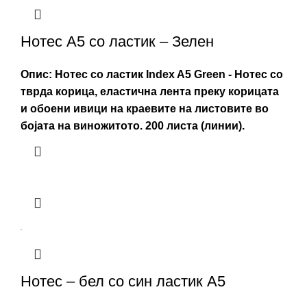
Нотес А5 со ластик – Зелен
Опис:
Нотес со ластик Index A5 Green - Нотес со
тврда корица, еластична лента преку корицата
и обоени ивици на краевите на листовите во
бојата на виножитото. 200 листа (линии).
Нотес – бел со син ластик A5