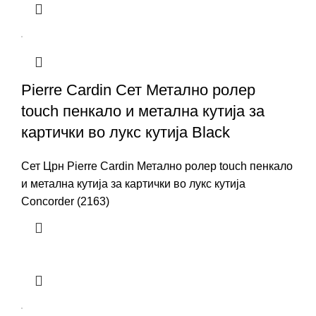
Pierre Cardin Сет Метално ролер
touch пенкало и метална кутија за
картички во лукс кутија Black
Сет Црн Pierre Cardin Метално ролер touch пенкало
и метална кутија за картички во лукс кутија
Concorder (2163)