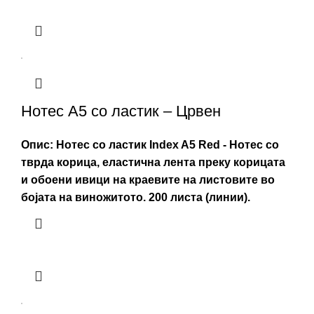
Нотес А5 со ластик – Црвен
Опис:
Нотес со ластик Index A5 Red - Нотес со
тврда корица, еластична лента преку корицата
и обоени ивици на краевите на листовите во
бојата на виножитото. 200 листа (линии).