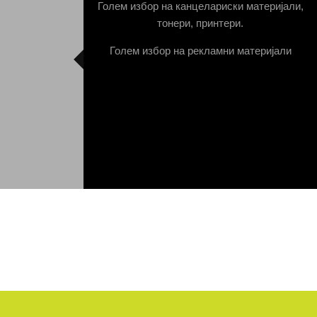
Голем избор на канцелариски материјали,
тонери, принтери.
Голем избор на рекламни материјали