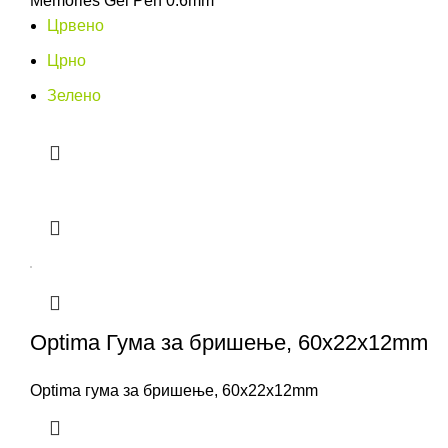
Memories Gel Pen 0.6mm
Црвено
Црно
Зелено
Optima Гума за бришење, 60x22x12mm
Optima гума за бришење, 60x22x12mm