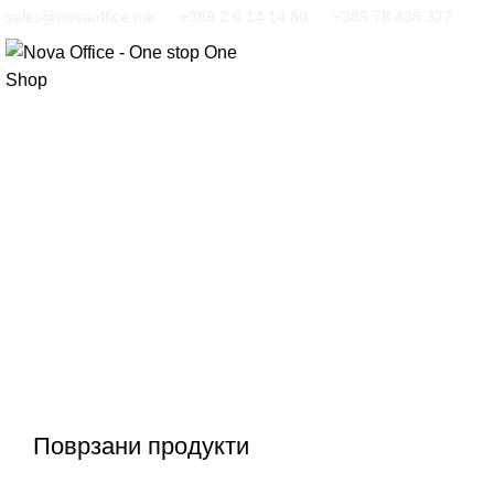
sales@novaoffice.mk
+389 2 6 14 14 80
+389 78 438 327
Кликнете за зголемување
Поврзани продукти