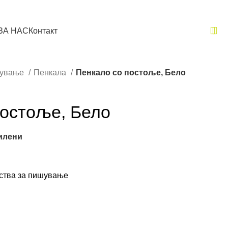
ЗА НАС
Контакт
шување
Пенкала
Пенкало со постоље, Бело
постоље, Бело
илени
ства за пишување