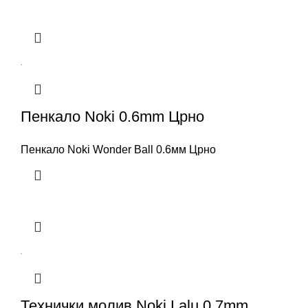
Пенкало Noki 0.6mm Црно
Пенкало Noki Wonder Ball 0.6мм Црно
Технички молив Noki Lalu 0.7mm