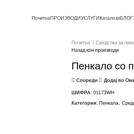
СИТЕ ПРОИЗВОДИ
Почетна
ПРОИЗВОДИ
УСЛУГИ
Каталози
БЛОГ
Почетна
Средства за пи
Назад кон производи
Пенкало со 
Спореди
Додај во Ом
ШИФРА:
01173WH
Категории:
Пенкала
,
Сред