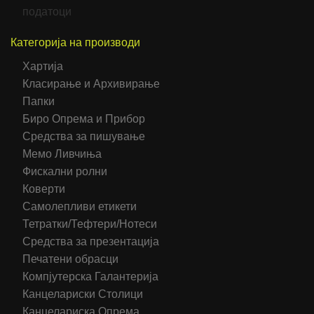
податоци
Категорија на производи
Хартија
Класирање и Архивирање
Папки
Биро Опрема и Прибор
Средства за пишување
Мемо Ливчиња
Фискални ролни
Коверти
Самолепливи етикети
Тетратки/Тефтери/Нотеси
Средства за презентација
Печатени обрасци
Компјутерска Галантерија
Канцелариски Столици
Канцелариска Опрема