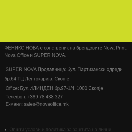
ФЕНИКС НОВА е сопственик на брендовите Nova Print,
Nova Office и SUPER NOVA.
SUPER NOVA Продавница: бул. Партизански одреди
бр.64 ТЦ Лептокарија, Скопје
Office: Бул.ИЛИНДЕН бр.97-1/4 ,1000 Скопје
Телефон: +389 78 438 327
Е-маил: sales@novaoffice.mk
Општи услови и политика за заштита на лични