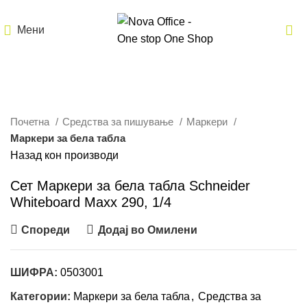
Мени
Кликнете за зголемување
Почетна
Средства за пишување
Маркери
Маркери за бела табла
Назад кон производи
Сет Маркери за бела табла Schneider
Whiteboard Maxx 290, 1/4
Спореди
Додај во Омилени
ШИФРА:
0503001
Категории:
Маркери за бела табла
,
Средства за