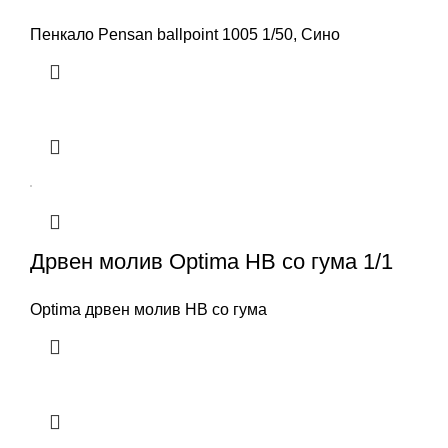
Пенкало Pensan ballpoint 1005 1/50, Сино
Дрвен молив Optima HB со гума 1/1
Optima дрвен молив HB со гума