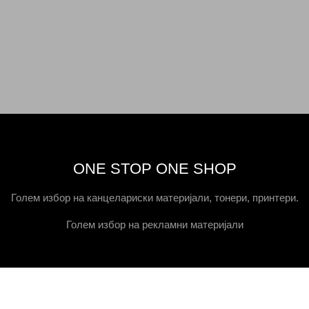
ONE STOP ONE SHOP
Голем избор на канцелариски материјали, тонери, принтери.
Голем избор на рекламни материјали