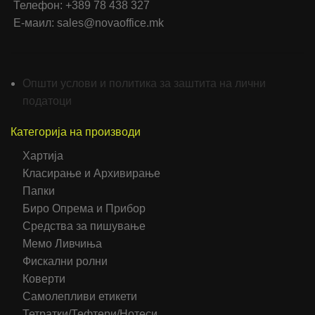
Телефон: +389 78 438 327
Е-маил: sales@novaoffice.mk
Општи услови и политика за заштита на лични
податоци
Категорија на производи
Хартија
Класирање и Архивирање
Папки
Биро Опрема и Прибор
Средства за пишување
Мемо Ливчиња
Фискални ролни
Коверти
Самолепливи етикети
Тетратки/Тефтери/Нотеси