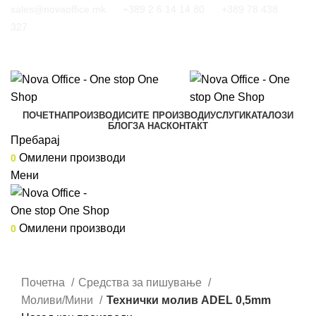
sales@novaoffice.mk
+389 2 6 14 14 80
+389 78 438
327
ПОЧЕТНА
ПРОИЗВОДИ
СИТЕ ПРОИЗВОДИ
УСЛУГИ
КАТАЛОЗИ
БЛОГ
ЗА НАС
КОНТАКТ
Пребарај
Омилени производи
0
Мени
Омилени производи
0
Кликнете за зголемување
Почетна
Средства за пишување
Моливи/Мини
Технички молив ADEL 0,5mm