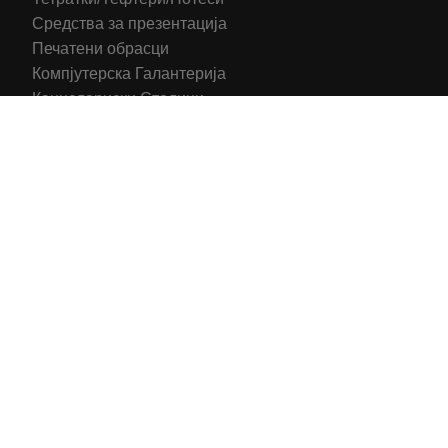
Средства за презентација
Печатени обрасци
Компјутерска Галантерија
Канцелариски Столици
Канцелариска Опрема
Рекламни материјали
Принтери
Кертриџи (Оригинал)
Тонери (Компатибилни)
2016-2025 All right reserved | Hosting and Development by
MSP Myserverplace
Со цел да ги персонализираме содржините и рекламите на
сајтот, да ги обезбедиме социјалните карактеристики и да
го анализираме нашиот сообраќај, користиме колачиња.
Исто така, ги споделуваме информациите за вашата
употреба на сајтот, со нашите партнери за социјални
медиуми, рекламирање и анализи.
Информации
Се согласувам