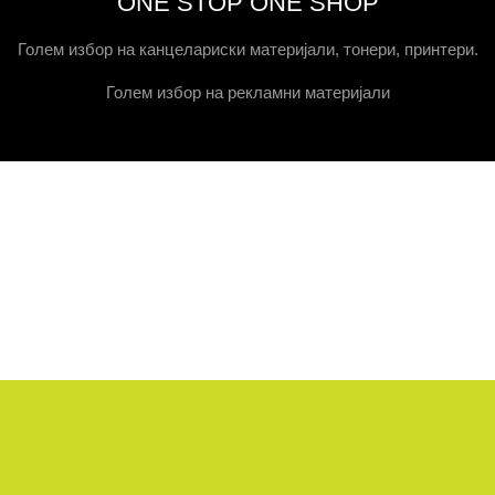
ONE STOP ONE SHOP
Голем избор на канцелариски материјали, тонери, принтери.
Голем избор на рекламни материјали