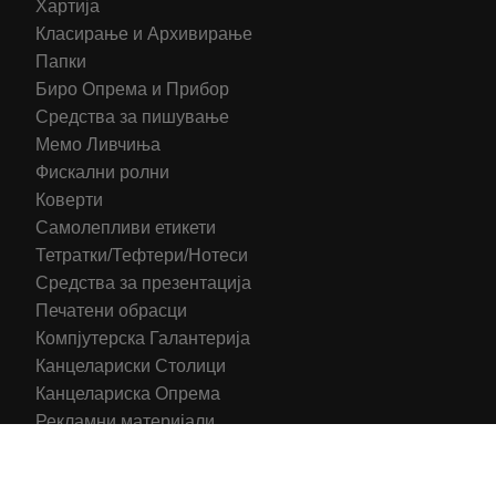
Хартија
Класирање и Архивирање
Папки
Биро Опрема и Прибор
Средства за пишување
Мемо Ливчиња
Фискални ролни
Коверти
Самолепливи етикети
Тетратки/Тефтери/Нотеси
Средства за презентација
Печатени обрасци
Компјутерска Галантерија
Канцелариски Столици
Канцелариска Опрема
Рекламни материјали
Принтери
Кертриџи (Оригинал)