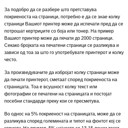
За подобро да се разбере што претставува
покриеноста на страници, потребно е да се знае колку
страници Вашиот принтер може да испечати пред да се
потрошат кертриџите со боја или тонер. На пример
Вашиот принтер може да печати до 2000 страници.
Секако бројката на печатени страници се разликува и
зависи од тоа за што го употребувате принтерот и колку
често.
За произведувачите да избројат колку страници може
да печати принтерот, сметаат според покриеноста на
страницата. Тоа е всушност колку текст или
фотографии се печатени на страницата и постојат
посебни стандарди преку кои се пресметува.
Во однос на 5% покриеност на страницата, може да се
разликува според големината и типот на фонтот кој се