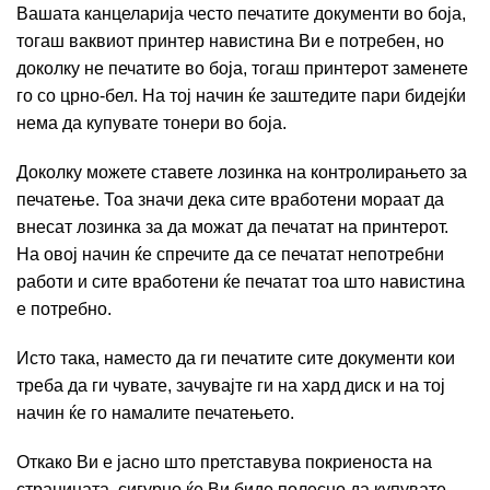
Вашата канцеларија често печатите документи во боја,
тогаш ваквиот принтер навистина Ви е потребен, но
доколку не печатите во боја, тогаш принтерот заменете
го со црно-бел. На тој начин ќе заштедите пари бидејќи
нема да купувате тонери во боја.
Доколку можете ставете лозинка на контролирањето за
печатење. Тоа значи дека сите вработени мораат да
внесат лозинка за да можат да печатат на принтерот.
На овој начин ќе спречите да се печатат непотребни
работи и сите вработени ќе печатат тоа што навистина
е потребно.
Исто така, наместо да ги печатите сите документи кои
треба да ги чувате, зачувајте ги на хард диск и на тој
начин ќе го намалите печатењето.
Откако Ви е јасно што претставува покриеноста на
страницата, сигурно ќе Ви биде полесно да купувате