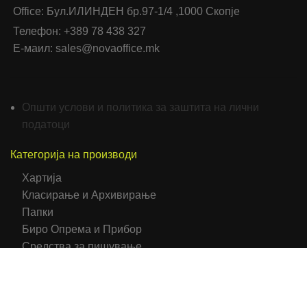
Office: Бул.ИЛИНДЕН бр.97-1/4 ,1000 Скопје
Телефон: +389 78 438 327
Е-маил: sales@novaoffice.mk
Општи услови и политика за заштита на лични
податоци
Категорија на производи
Хартија
Класирање и Архивирање
Папки
Биро Опрема и Прибор
Средства за пишување
Мемо Ливчиња
Фискални ролни
Коверти