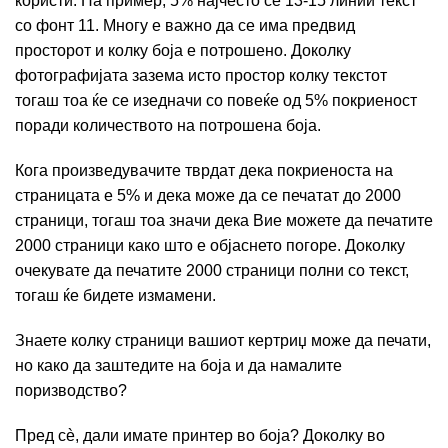
користи. На пример, 5% најчесто се 13-15 линии текст
со фонт 11. Многу е важно да се има предвид
просторот и колку боја е потрошено. Доколку
фотографијата зазема исто простор колку текстот
тогаш тоа ќе се изедначи со повеќе од 5% покриеност
поради количеството на потрошена боја.
Кога произведувачите тврдат дека покриеноста на
страницата е 5% и дека може да се печатат до 2000
страници, тогаш тоа значи дека Вие можете да печатите
2000 страници како што е објаснето погоре. Доколку
очекувате да печатите 2000 страници полни со текст,
тогаш ќе бидете измамени.
Знаете колку страници вашиот кертриџ може да печати,
но како да заштедите на боја и да намалите
поризводство?
Пред сè, дали имате принтер во боја? Доколку во