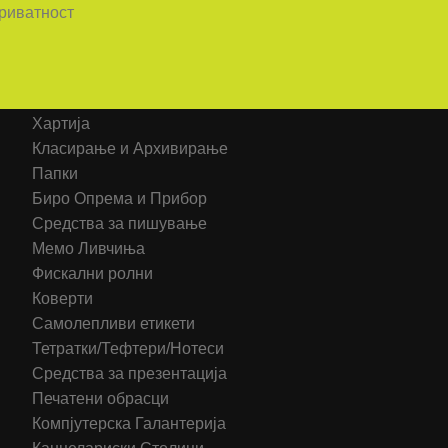
приватност
Категорија на производи
Хартија
Класирање и Архивирање
Папки
Биро Опрема и Прибор
Средства за пишување
Мемо Ливчиња
Фискални ролни
Коверти
Самолепливи етикети
Тетратки/Тефтери/Нотеси
Средства за презентација
Печатени обрасци
Компјутерска Галантерија