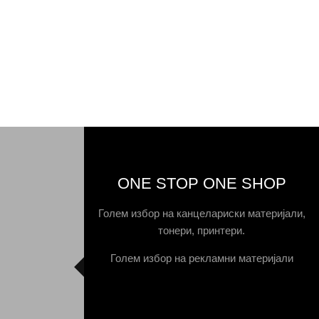
ONE STOP ONE SHOP
Голем избор на канцелариски материјали,
тонери, принтери.
Голем избор на рекламни материјали