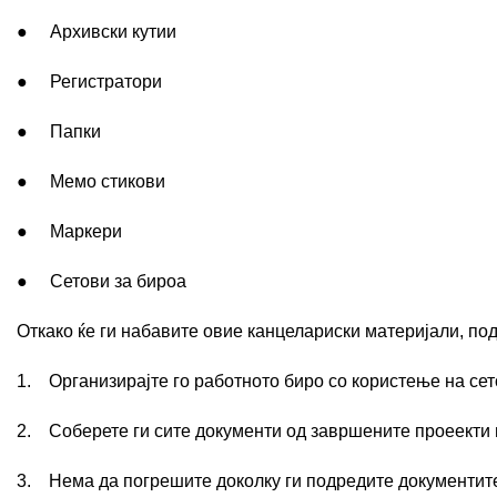
● Архивски кутии
● Регистратори
● Папки
● Мемо стикови
● Маркери
● Сетови за бироa
Откако ќе ги набавите овие канцелариски материјали, под
1. Организирајте го работното биро со користење на сет
2. Соберете ги сите документи од завршените проеекти н
3. Нема да погрешите доколку ги подредите документите 