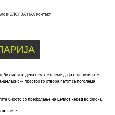
алози
БЛОГ
ЗА НАС
Контакт
ЛАРИЈА
жеби сметате дека немате време да ја организирате
канцелариски простор го отвора патот за поголема
тите бирото со префрлање на целиот неред во фиока.
 почнете: