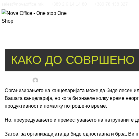
sales@novaoffice.mk
+389 2 6 14 14 80
+389 78 438 327
БЛОГ
КАКО ДО СОВРШЕНО 
Објавено од
Msp-Admin
On ноември 16, 2017
Организирањето на канцеларијата може да биде лесен или
Вашата канцеларија, но кога би знаеле колку време неор
продуктивност и помалку потрошено време.
Но, преуредувањето и преместувањето на натрупаните до
Затоа, за организацијата да биде едноставна и брза, Ви 