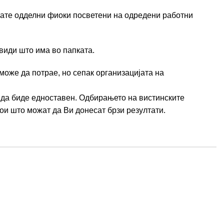
имате одделни фиоки посветени на одредени работни
 види што има во папката.
 може да потрае, но сепак организацијата на
е да биде едноставен. Одбирањето на вистинските
ои што можат да Ви донесат брзи резултати.