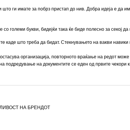
 што ги имате за побрз пристап до нив. Добра идеја е да 
 со големи букви, бидејќи така ќе биде полесно за секој да
ите каде што треба да бидат. Стекнувањето на вакви навики
достасува организација, повторното враќање на редот мож
на подредување на документите се еден од првите чекори к
ЛИВОСТ НА БРЕНДОТ