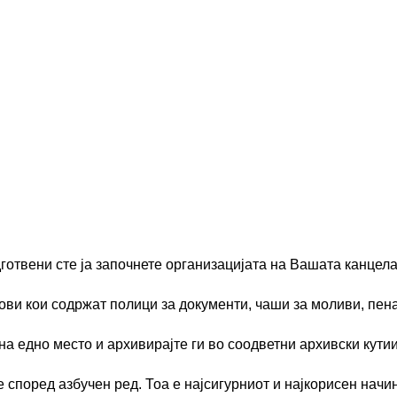
готвени сте ја започнете организацијата на Вашата канцелар
ови кои содржат полици за документи, чаши за моливи, пена
а едно место и архивирајте ги во соодветни архивски кутии
според азбучен ред. Тоа е најсигурниот и најкорисен начин