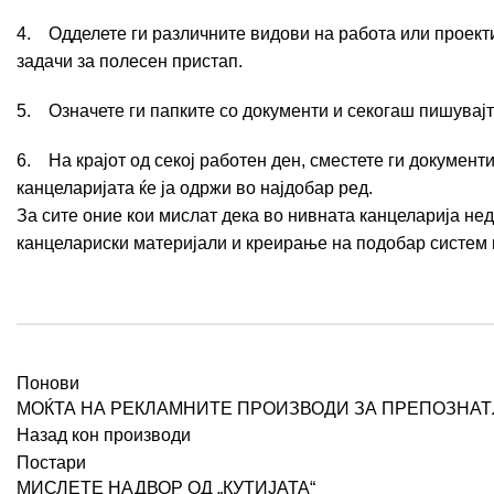
4. Одделете ги различните видови на работа или проекти
задачи за полесен пристап.
5. Означете ги папките со документи и секогаш пишувајте
6. На крајот од секој работен ден, сместете ги документ
канцеларијата ќе ја одржи во најдобар ред.
За сите оние кои мислат дека во нивната канцеларија не
канцелариски материјали и креирање на подобар систем 
Понови
МОЌТА НА РЕКЛАМНИТЕ ПРОИЗВОДИ ЗА ПРЕПОЗНАТ
Назад кон производи
Постари
МИСЛЕТЕ НАДВОР ОД „КУТИЈАТА“