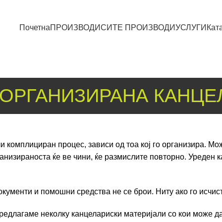
Почетна
ПРОИЗВОДИ
СИТЕ ПРОИЗВОДИ
УСЛУГИ
Кат
ОРГАНИЗИРАНА КАНЦЕ
 комплициран процес, зависи од тоа кој го организира. Мо
ганизираноста ќе ве чини, ќе размислите повторно. Уреден 
кументи и помошни средства не се брои. Ниту ако го исчис
предлагаме неколку канцелариски материјали со кои може да