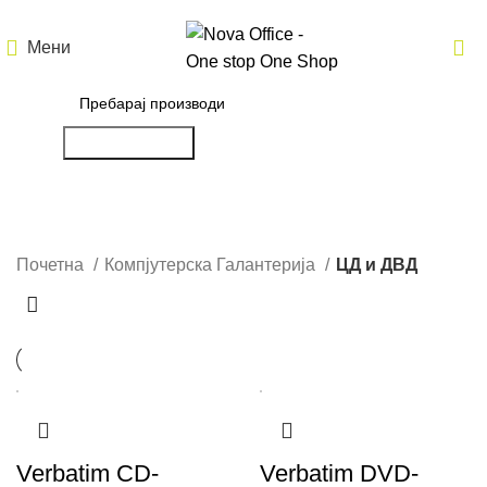
Мени
Пребарување
ЦД и ДВД
Почетна
Компјутерска Галантерија
ЦД и ДВД
Verbatim CD-
Verbatim DVD-