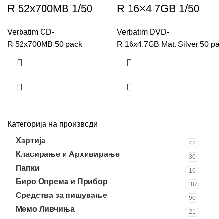
R 52x700MB 1/50
R 16×4.7GB 1/50
Verbatim CD-
Verbatim DVD-
R 52x700MB 50 pack
R 16x4.7GB Matt Silver 50 p
Категорија на производи
Хартија
42
Класирање и Архивирање
30
Папки
16
Биро Опрема и Прибор
187
Средства за пишување
90
Мемо Ливчиња
21