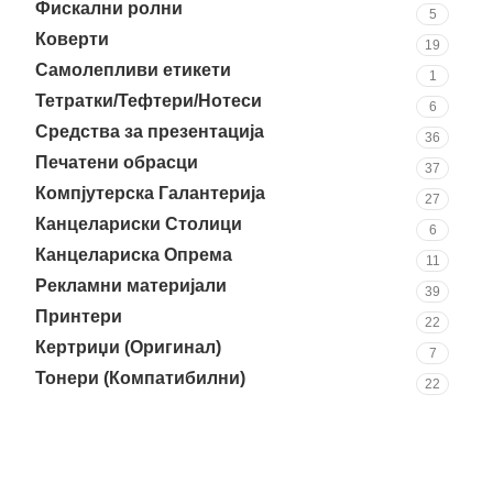
Фискални ролни
5
Коверти
19
Самолепливи етикети
1
Тетратки/Тефтери/Нотеси
6
Средства за презентација
36
Печатени обрасци
37
Компјутерска Галантерија
27
Канцелариски Столици
6
Канцелариска Опрема
11
Рекламни материјали
39
Принтери
22
Кертриџи (Оригинал)
7
Тонери (Компатибилни)
22