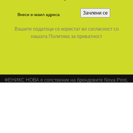
Вашите податоци се користат во согласност со
нашата Политика за приватност
ФЕНИКС НОВА е сопственик на брендовите Nova Print,
Nova Office и SUPER NOVA.
SUPER NOVA Продавница: бул. Партизански одреди
бр.64 ТЦ Лептокарија, Скопје
Office: Бул.ИЛИНДЕН бр.97-1/4 ,1000 Скопје
Телефон: +389 78 438 327